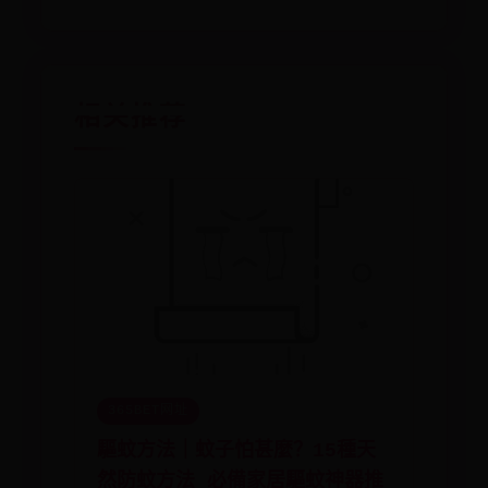
相关推荐
365BET网址
驅蚊方法｜蚊子怕甚麼？15種天
然防蚊方法 必備家居驅蚊神器推