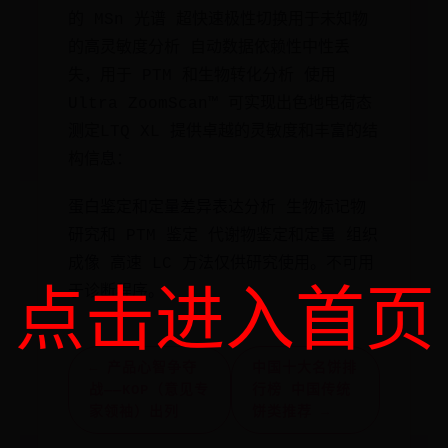
的 MSn 光谱 超快速极性切换用于未知物
的高灵敏度分析 自动数据依赖性中性丢
失，用于 PTM 和生物转化分析 使用
Ultra ZoomScan™ 可实现出色地电荷态
测定LTQ XL 提供卓越的灵敏度和丰富的结
构信息：
蛋白鉴定和定量差异表达分析 生物标记物
研究和 PTM 鉴定 代谢物鉴定和定量 组织
成像 高速 LC 方法仅供研究使用。不可用
于诊断程序。
点击进入首页
← 产品心智争夺
​中国十大名饼排
战——KOP（意见专
行榜 中国传统
家领袖）出列
饼类推荐 →