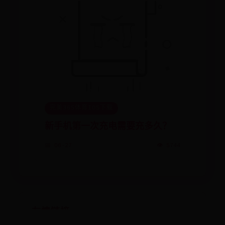
完美365体育IOS下载
新手机第一次充电需要充多久？
📅 06-27
👁️ 5744
友情链接