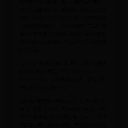
提供选择离子监测功能。三重四极杆增加了
选择反应监测功能。通过启用连续反应监测
功能，线性离子阱更进了一步，其中选定离
子碎裂成产物离子，所得产物离子在额外的
连续步骤中进一步碎裂。各额外碎裂步骤使
化合物鉴定更加确定，并且有助于促进结构
特性鉴定。
LTQ XL 离子阱 MS 扩展了 LTQ 离子阱
传统的 MSn 性能，通过 Thermo
Scientific 离子阱创新技术，整合了更
多技术以生成结构信息。
卓越的灵敏度和出色的 MSn 光谱质量 脉
冲 Q 解离 (PQD) 可生成更多片段，扩展
了低质量范围 高分辨率分离 (HRI) 实现
了同量异序质量峰的分离，可获得更为清晰