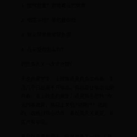
1.湿气很重？别急着让它休息
2.电压不稳？关机最保险
3.每天开关其实是负担
4.几天没用怎么办？
到底多久关一次才合理？
无论你是学生、上班族还是自由工作者，生
活几乎已经离不开笔电。但你是让笔电长期
开着、盖上就走的类型？还是属于那种“今
天的事做完，就马上关机“的用户？说真
的，这些日常小动作，看起来无关紧要，其
实大有学问。