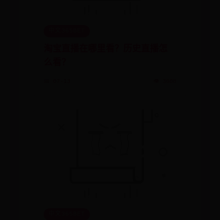
中文365BET
淘宝直播在哪里看？历史直播怎
么看？
📅 07-13
👁️ 3608
中文365BET