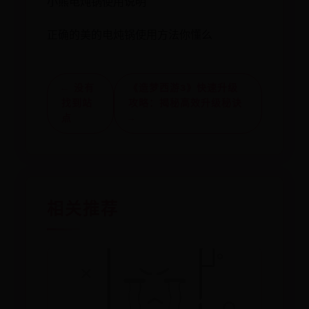
小熊电炖锅使用说明
正确的美的电炖锅使用方法你懂么
← 没有
《造梦西游3》快速升级
找到站
攻略：揭秘高效升级秘诀
点
→
相关推荐