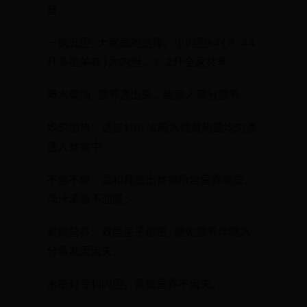
音;
一锅五胆,大家庭的选择，小内胆×4(0.44
升多重美味)大内胆，3.2升全家共享。
隔水柔炖,营养透出来，给家人满分滋养
均匀加热：通过100°C隔水炖煮热量均匀渗
透入食物中;
不焦不燥：温和释放出食物所含营养物质,
汤汁清澈不油腻;
紧锁营养：双层盖子加密,避免营养伴随水
分蒸发而流失;
水密封专利内胆，紧锁营养不流失。