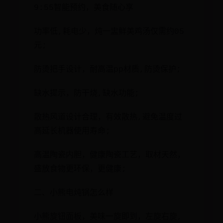
9:55智能预约，美食随心享
功率低,耗电少，炖一盅鲜美鸡汤仅需约05
元;
防烫把手设计，耐高温pp材质,防烫保护;
缺水提示，防干烧,缺水功能;
散热风道设计合理，有效散热,避免温度过
高延长机器使用寿命;
高温陶瓷内胆，健康陶瓷工艺，取材天然，
盛放食物更环保，更健康;
二、小熊电炖锅怎么样
小熊旋钮面板，美味一旋即到，左旋右旋,