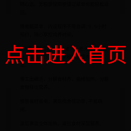
随心选。无极旋钮即使错过菜单也能轻松返
回。
微电脑菜单，内设程序不用自调;9.5小时
预约，随心掌控炖养时间。
点击进入首页
8大菜单预设功能：快速汤、老火汤、筋骨
汤、甜品、白米粥、杂粮粥、瘦肉粥、保
温。
慢工出细活，分解食材养，曲线加热，分解
食物释出营养。
慢熬省时省电，满足宿舍低功率,不易跳
闸。
双层裹温立体加热，逼出食材深层营养。