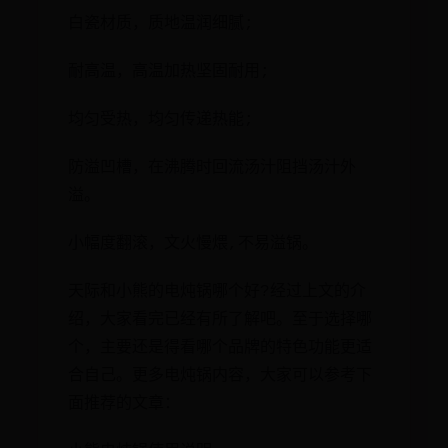
白瓷材质，质地温润细腻;
耐高温，高温加热坚固耐用;
均匀受热，均匀传递热能;
防溢凹槽，在沸腾时回流汤汁阻挡汤汁外
溢。
小幅度翻滚，文火慢煨,不易溢锅。
天际和小熊的电炖锅哪个好?经过上文的介
绍，大家看完已经有所了解吧。至于选择哪
个，主要还是得看哪个品牌的特色功能更适
合自己。更多电炖锅内容，大家可以参考下
面推荐的文章：