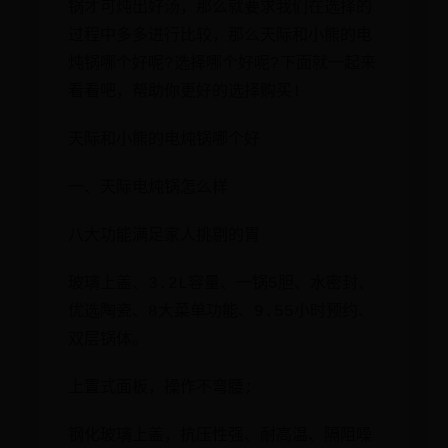
锅才可炖出好汤，那么就要求我们在选择的
过程中多多进行比较，那么天际和小熊的电
炖锅哪个好呢?选择哪个好呢?下面就一起来
看看吧，帮助你更好的选择购买!
天际和小熊的电炖锅哪个好
一、天际电炖锅怎么样
八大功能满足家人挑剔的胃
玻璃上盖、3.2L容量、一锅5胆、水密封、
优选陶瓷、8大菜单功能、9.55小时预约、
双层锅体。
上置式面板，操作不弯腰;
钢化玻璃上盖，抗压性强、耐高温、隔阻噪