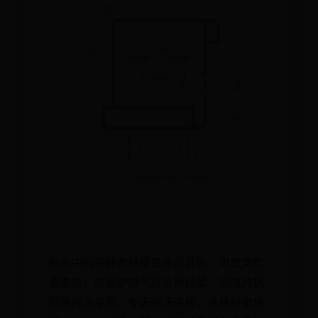
厨房中的各种电器都是各司其职，电饭煲负
责煮饭，电磁炉燃气灶负责炒菜，而电炖锅
则是炖汤专用。冬天喝汤进补，选择好电炖