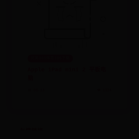
完美365体育IOS下载
Apple iPad mini 2 平板电
脑
📅 08-13
👁️ 1324
友情链接