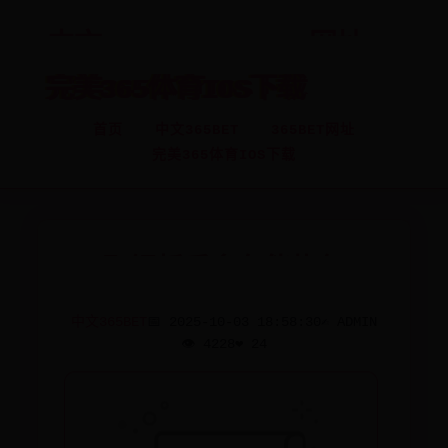
中文365BET-365BET网址-
完美365体育IOS下载
首页
中文365BET
365BET网址
完美365体育IOS下载
取钢板后多久能恢复
中文365BET
📅 2025-10-03 18:58:30
✍️ ADMIN
👁️ 4228
❤️ 24