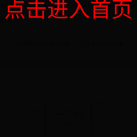
点击进入首页
search through billions of online translation
ation
← 王者荣耀里为什么那么多坑
三星安全文件夹在哪 →