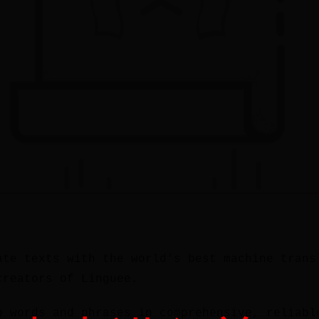
ate texts with the world's best machine trans
creators of Linguee.
p words and phrases in comprehensive, reliabl