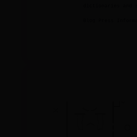
dictionaries and 
Blog Press Inform
相关推荐