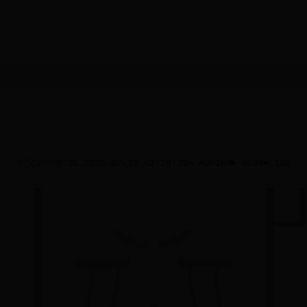
-完美365体育IOS下载
首页
中文
霸气()—
中文365BET
📅 2025-07-13 02:26:39
✍️ ADMIN
👁️ 9699
❤️ 192