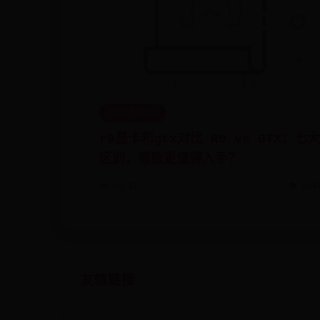
365BET网址
r9显卡和gtx对比 R9 vs GTX：七大
区别，哪款更值得入手？
📅 06-27
👁️ 514
友情链接