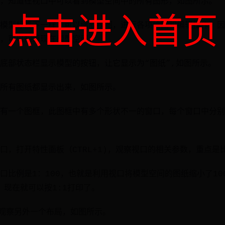
，知道在视口中可以看到模型空间中的所有图形，如图所示。
点击进入首页
模型标签下一样，可以缩放视图，进行各项绘图和编辑操作，因
，可以知道现在模型空间。
底部状态栏显示模型的按钮，让它显示为“图纸”,如图所示。
所有图纸都显示出来，如图所示。
有一个图框，此图框中有多个形状不一的窗口，每个窗口中分别
口，打开特性面板（CTRL+1)，观察视口的相关参数，重点是
口比例是1：100，也就是利用视口将模型空间的图纸缩小了10
，现在就可以按1:1打印了。
，观察另外一个布局，如图所示。