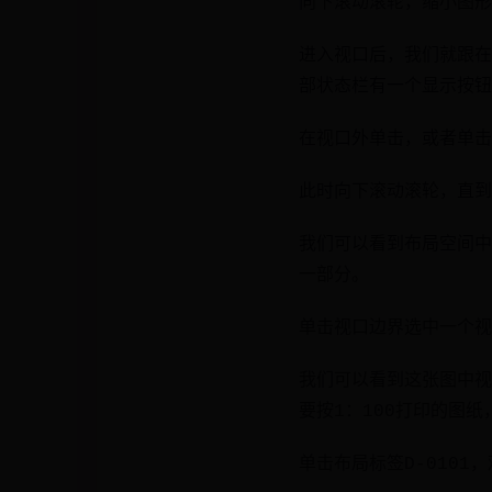
向下滚动滚轮，缩小图形
进入视口后，我们就跟在
部状态栏有一个显示按钮
在视口外单击，或者单击
此时向下滚动滚轮，直到
我们可以看到布局空间中
一部分。
单击视口边界选中一个视
我们可以看到这张图中视
要按1：100打印的图纸
单击布局标签D-0101