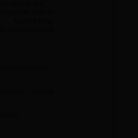
签栏，分别写着“模型
同类的CAD软件中，新建一张
t）”，不仅初学者不清楚
结合一个简单的样例文件给
类似的图纸也没有关系，
布局后保存，打开后就会
如图所示