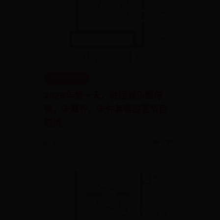
365BET网址
2025年第一天，韩国娱乐圈停
顿，宋慧乔、宋仲基等综艺节目
取消
📅 07-27
👁️ 7309