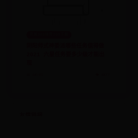
完美365体育IOS下载
阴阳师式神委派哪些任务值得做
2021 六星任务要多少级才能出
现
📅 08-01
👁️ 4877
友情链接