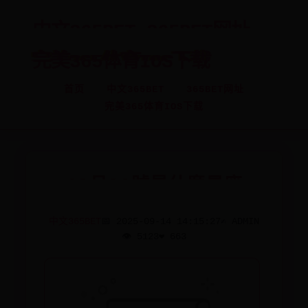
中文365BET-365BET网址-
完美365体育IOS下载
首页
中文365BET
365BET网址
完美365体育IOS下载
12月26號是什麼星座
中文365BET
📅 2025-09-14 14:15:27
✍️ ADMIN
👁️ 5123
❤️ 663