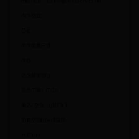
国际快递：长cm×宽cm×高cm/5000
询价格式：
品名：
单件重量尺寸：
件数：
派送邮编地址：
是否带牌？带电？
海派/空派 出货时间
如有货物图片请提供~
九龙lab