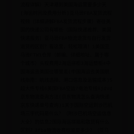
流程详解）天津港到美国海运需要多少天
(海运时间及费用分析)亚马逊FBA发货流程
视频（详细讲解FBA发货流程步骤）寄往美
国的快递公司有哪些（国际快递推荐、美国
快递服务）亚马逊FBA物流退货与自行发货
退货的区别？看这里，轻松理清！1美国亚
马逊FTW1仓库（邮编、详细地址、属于哪
个城市）头程费用2海运拼柜3海运整柜4中
国海运去美国往哪里走(中国海运去美国航
线指南：航线选择、港口信息及运输成本)5
超大件专线6美国FBA空运7电池专线8jdvd
京东物流查询方法(京东物流怎么查询快递
京东快递单号查询)1关于国际空运到沙巴机
场三字代码是什么？（附沙巴机场空运信息
大全）的信息2国际海运拼箱和散货有什么
区别？3fba物流收费标准是多少？（亚马