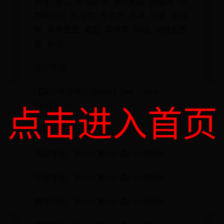
班牙 荷兰 罗马尼亚 澳大利亚 阿联酋 沙
特阿拉伯 科威特 卡塔尔 巴林 阿曼 新加
坡 马来西亚 泰国 菲律宾 印度 印度尼西
亚 台湾
国际快递：
【国际件价格优惠80%】DHL、UPS、
FedEx
点击进入首页
重量计算：
海运专线：长cm×宽cm×高cm/6000
空运专线：长cm×宽cm×高cm/6000
跨境小包：长cm×宽cm×高cm/8000