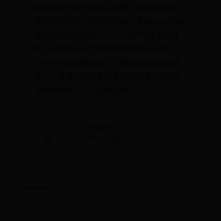
逊卖家发FBA头程怎么收费）4发货到美国
就选百运网平台国际快递DHL渠道5ups快递
国际快递官网价格（2022年UPS快递价格
表）6美国fba空运专线流程是怎么样的
（FBA空运详细流程）7国际海运船边直提
是什么意思（船边直提有哪些优势）8美国
谷歌网址是多少（谷歌官网入口）
← 王异：瑞士铁桶阵不好
手机闪
破 缺少阿奎罗前场受影响
光灯 →
相关推荐