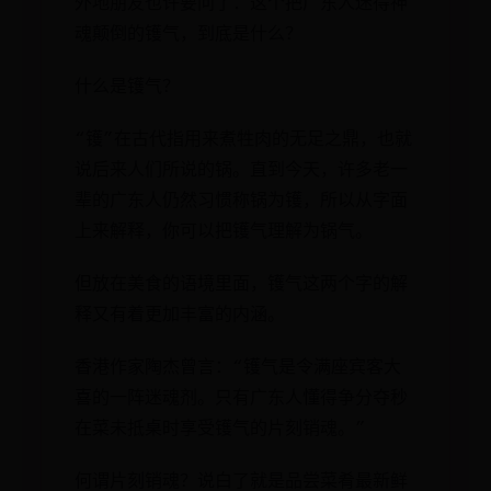
外地朋友也许要问了：这个把广东人迷得神
魂颠倒的镬气，到底是什么？
什么是镬气？
“镬”在古代指用来煮牲肉的无足之鼎，也就
说后来人们所说的锅。直到今天，许多老一
辈的广东人仍然习惯称锅为镬，所以从字面
上来解释，你可以把镬气理解为锅气。
但放在美食的语境里面，镬气这两个字的解
释又有着更加丰富的内涵。
香港作家陶杰曾言：“镬气是令满座宾客大
喜的一阵迷魂剂。只有广东人懂得争分夺秒
在菜未抵桌时享受镬气的片刻销魂。”
何谓片刻销魂？说白了就是品尝菜肴最新鲜