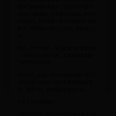
解释：类黑精和成百上千个有不同气味的中
间体分子附着在食物之上的独特焦火香气——
非猛火不能造就，非铁镬不能造就，非急炒
不能造就。看似简单，但不在后厨潜心修炼
数年，领悟用火与掌勺的真谛，还真做不出
来。
因此，在广东食界，有没有镬气不仅是评价
一道菜好吃与否的标准，也常常用来衡量一
个厨师境界的高低。
境界到了，街边一碟10块钱的蒜蓉炒菜心，
也能在镬气的加持下吃出星级米其林的感
受。境界不到，鲍参翅肚也素然无味。
广东人为何钟情镬气？
饮食节目主持“教母”方任莉莎曾在采访中说