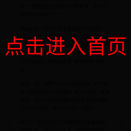
道：“我家里现在还是用大镬煮食，因为只
有铁镬才有镬气。”
如此追求，也应了粤语里面的一句老话：
“识饮识食，人生积极。”炉火铁镬也成了无
点击进入首页
数老广师奶的毕生信仰，平日里再如何强调
清淡、养生，也绝不能让不入厨房半步的男
人们在饭桌上有抱怨饭菜“镬气未够”的机
会。
然而，老广对镬气之所以情有独钟，绝不仅
仅只是因为其食不厌精的“奄尖”性格。究其
内因，还在于享受那藏在甜酸苦辣咸的镬气
之中只可意会，不可言传的人间烟火。
被称为“夜市妖姬”的炒螺明曾为揾食所困，