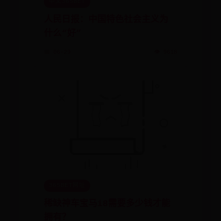
中文365BET
人民日报：中国特色社会主义为
什么“好”
📅 06-29
👁️ 9618
365BET网址
稀缺神车宝马i8需要多少钱才能
拥有？