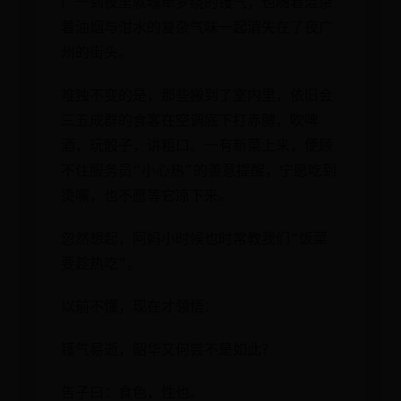
广一到夜里就魂牵梦绕的镬气，也随着混杂
着油烟与泔水的复杂气味一起消失在了夜广
州的街头。
唯独不变的是，那些搬到了室内里，依旧会
三五成群的食客在空调底下打赤膊，吹啤
酒，玩骰子，讲粗口。一有新菜上来，便顾
不住服务员“小心热”的善意提醒，宁愿吃到
烫嘴，也不愿等它凉下来。
忽然想起，阿妈小时候也时常教我们“饭菜
要趁热吃”。
以前不懂，现在才领悟：
镬气易逝，韶华又何尝不是如此？
告子曰：食色，性也。