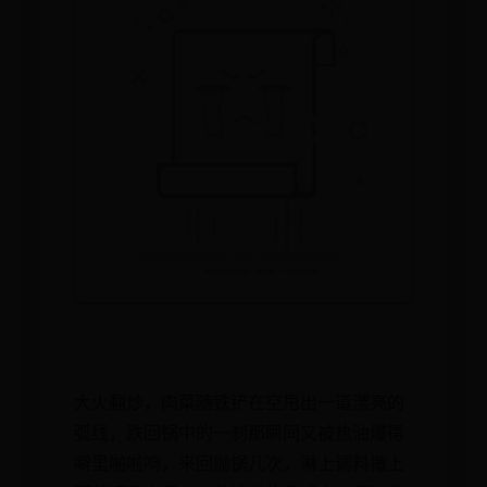
大火翻炒，肉菜随铁铲在空甩出一道漂亮的
弧线，跌回锅中的一刹那瞬间又被热油爆得
噼里啪啦响，来回抛锅几次，淋上调料撒上