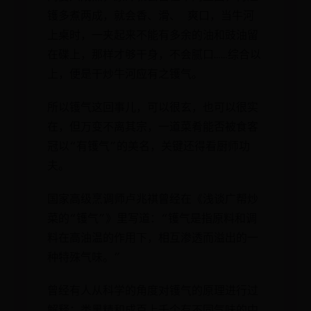
镬多煮两成，就会香、滑、 爽口，当牛河
上桌时，一夹起来不能有多余的油和豉油留
在碟上，那样才够干身，不会腻口……综合以
上，便是干炒牛河应有之镬气。
所以镬气这回事儿，可以很玄，也可以很实
在，但万变不离其宗，一道菜肴能否被食客
冠以“有镬气”的美名，关键还得看厨师功
夫。
国家高级烹调师卢兆褀曾经在《浅谈广帮炒
菜的“镬气”》里写道：“镬气是指原料和调
料在高油温的作用下，相互渗透而溢出的一
种特殊气味。”
曾经有人从科学的角度对镬气的原理进行过