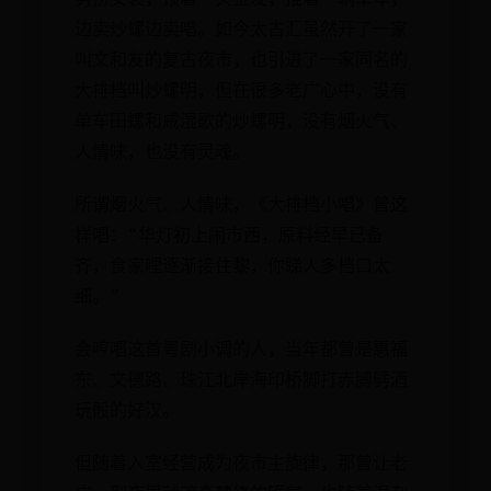
男扮女装，顶着一头金发，推着一辆单车，
边卖炒螺边卖唱。如今太古汇虽然开了一家
叫文和友的复古夜市，也引进了一家同名的
大排档叫炒螺明，但在很多老广心中，没有
单车田螺和咸湿歌的炒螺明，没有烟火气、
人情味，也没有灵魂。
所谓烟火气、人情味，《大排档小唱》曾这
样唱：“华灯初上闹市西，原料经早已备
齐，食家哩逐渐接住黎，你睇人多档口太
细。”
会哼唱这首粤剧小调的人，当年都曾是惠福
东、文德路、珠江北岸海印桥脚打赤膊劈酒
玩骰的好汉。
但随着入室经营成为夜市主旋律，那曾让老