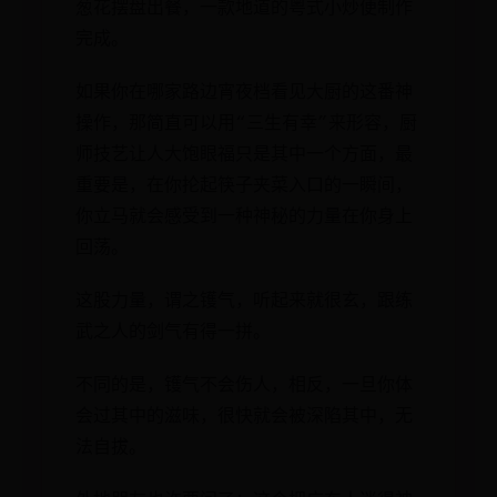
葱花摆盘出餐，一款地道的粤式小炒便制作
完成。
如果你在哪家路边宵夜档看见大厨的这番神
操作，那简直可以用“三生有幸”来形容，厨
师技艺让人大饱眼福只是其中一个方面，最
重要是，在你抡起筷子夹菜入口的一瞬间，
你立马就会感受到一种神秘的力量在你身上
回荡。
这股力量，谓之镬气，听起来就很玄，跟练
武之人的剑气有得一拼。
不同的是，镬气不会伤人，相反，一旦你体
会过其中的滋味，很快就会被深陷其中，无
法自拔。