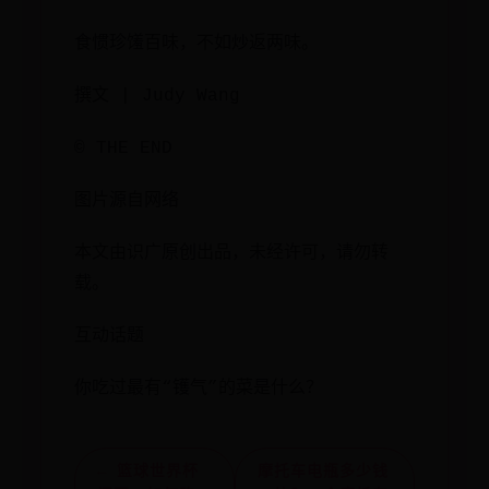
食惯珍馐百味，不如炒返两味。
撰文 | Judy Wang
© THE END
图片源自网络
本文由识广原创出品，未经许可，请勿转
载。
互动话题
你吃过最有“镬气”的菜是什么？
← 篮球世界杯
摩托车电瓶多少钱