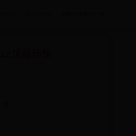
365BET
365BET网址
完美365体育IOS下载
12顶级场馆
9