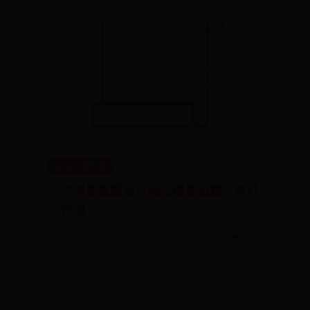
365BET网址
千牛消息提醒及订阅在哪里设置？有什
么作用
5
📅 06-29
👁️ 9129