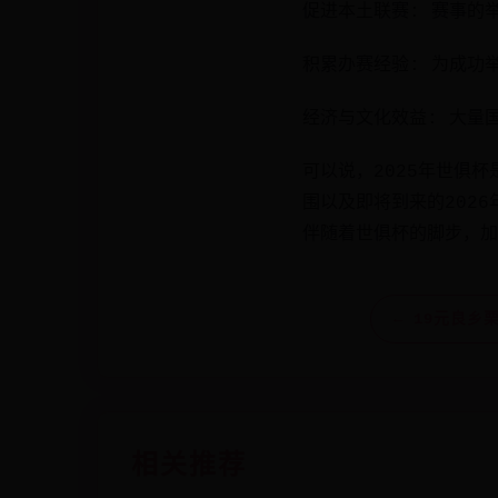
促进本土联赛: 赛事的
积累办赛经验: 为成功
经济与文化效益: 大量
可以说，2025年世俱
围以及即将到来的202
伴随着世俱杯的脚步，加
← 19元良
相关推荐