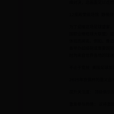
峰对决，这画面足以点燃
12座殿堂级场馆 静候
为了迎接这场足球盛宴，
国职业橄榄球大联盟）或
体验而闻名。例如，像迈
备举办超级碗或重要国际
时为来自世界各地的球迷
不止于竞技 美国足球加
2025年世俱杯的意义
提升关注度: 顶级俱乐
激发参与热情: 这将激