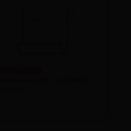
完美365体育IOS下载
快速辨别iPhone型号，怎么看手机是
iPhone几？
📅 07-01
👁️ 3876