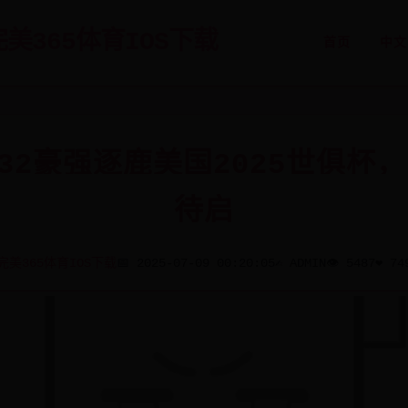
-完美365体育IOS下载
首页
中文
32豪强逐鹿美国2025世俱杯，
待启
完美365体育IOS下载
📅 2025-07-09 00:20:05
✍️ ADMIN
👁️ 5487
❤️ 74