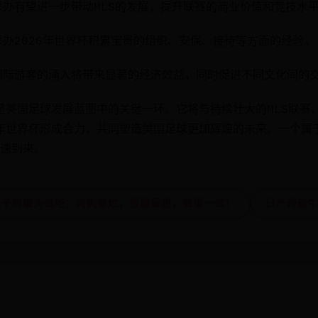
举办有望进一步带动MLS的发展，提升联赛的商业价值和竞技水
举办2026年世界杯积累宝贵的组织、安保、接待等方面的经验。
国际游客的涌入将带来显著的经济效益，同时促进不同文化间的
杯是美国足球发展蓝图中的关键一环。它将与持续壮大的MLS联赛
6年世界杯形成合力，共同塑造美国足球更加辉煌的未来。一个属
速到来。
乡栗子鸡罐头试吃：鸡肉软烂，板栗香甜，值得一试！
日产奇骏中