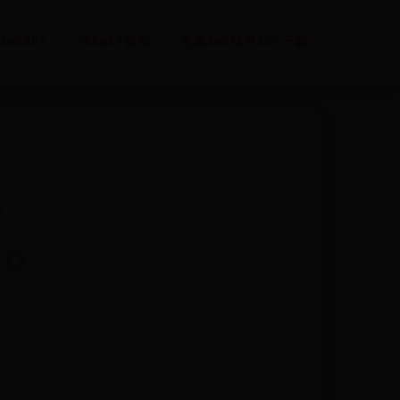
365BET
365BET网址
完美365体育IOS下载
5