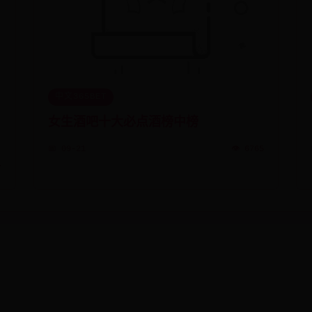
中文365BET
女生酒吧十大必点酒榜中榜
📅 09-21
👁️ 6765
7