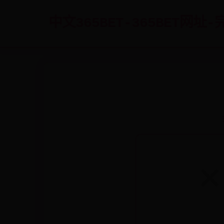
中文365BET-365BET网址