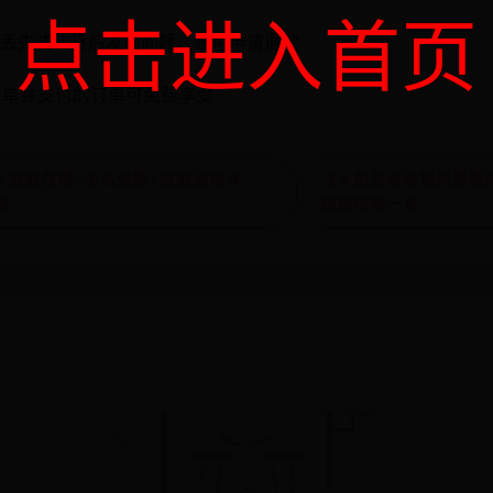
点击进入首页
丢失或收货后发现问题，您可申请退款
m 下单并支付的订单可免费享受
在哪/退款在哪/怎么退款/退款流程详
《火影忍者终极风暴羁
会
极版内容一览 →