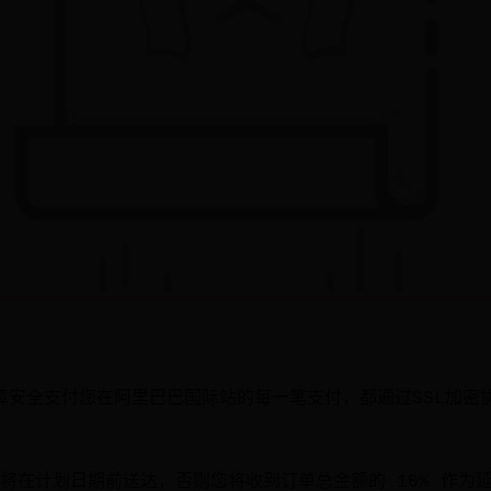
交易保障安全支付您在阿里巴巴国际站的每一笔支付，都通过SSL加密协
将在计划日期前送达，否则您将收到订单总金额的 10% 作为