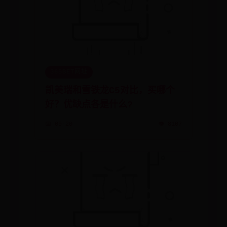
365BET网址
凯美瑞和雪铁龙C5对比，买哪个
好？优缺点各是什么?
📅 09-20
👁️ 8107