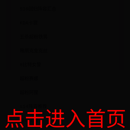
S10回归阵容汇总
KDA卡狸
五杀超粉铁男
赌朋克金克丝
8比特女警
超粉赛娜
超粉阿狸
s14阵容推荐
点击进入首页
高幻灵霞