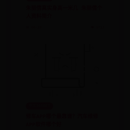
朱丽倩真实身高一米几 朱丽倩个
人资料简介
📅 06-28
👁️ 9713
中文365BET
修车APP哪个最靠谱？汽车维修
APP软件哪个好