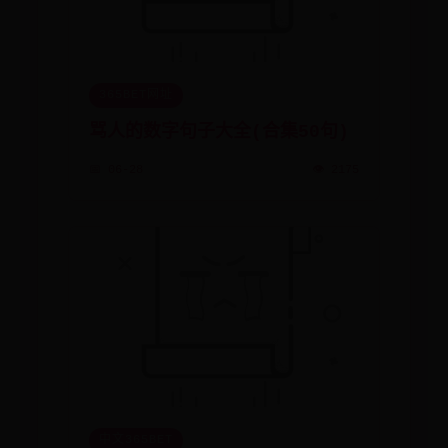
365BET网址
骂人的数字句子大全(合集50句)
📅 06-28
👁️ 2175
中文365BET