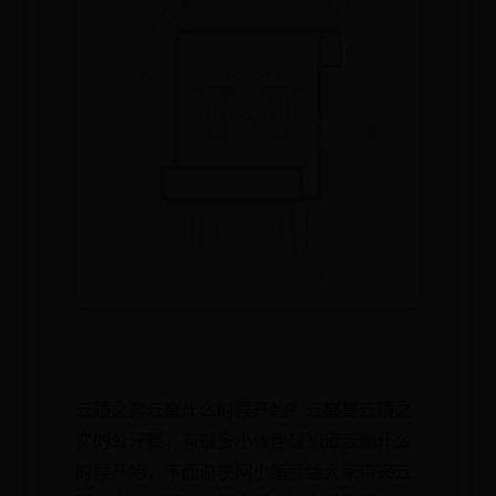
云顶之弈云巅什么时候开始？云巅是云顶之
弈的公开赛，有很多小伙伴想知道云巅什么
时候开始，下面游侠网小编就给大家带来云